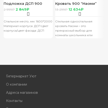
Подложка ДСП 900
Кровать 900 “Наоми”
(Сакура, Фиеста) белый
КР-12 дуб каньон/белый
2 849
₽
12 634
₽
2 999
₽
13 299
₽
глянец + настил
Спальное место, мм: 1600*2000
Стильная односпальная
Материал корпуса: ДСП Цвет
кровать Наоми – это
корпуса/цвет фасада: ДСП
прекрасный выбор для
комнаты школьника или
подростка. Выполненная из
ЛДСП и МДФ белого цвета
Гипермаркет Уют
О компании
Адреса магазинов
Контакты