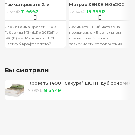
Гамма кровать 2-х
Матрас SENSE 160х200
спальная 1400 дуб
11 969
₽
16 399
₽
12 599
₽
22 749
₽
крафт/ дуб вотан
Серия Гамма Кровать 1400.
Асимметричный матрас на
Габариты 1434(Ш) х 2032(Г) х
независимом 5-зональном
890(В) мм. Материал ЛДСП.
пружинном блоке, в
Цвет дуб крафт золотой.
зависимости от положения
Кромка ПВХ. Ортопедическое
создающий различные
ощущения при отдыхе. Мягкая
сторона со слоем
Вы смотрели
Кровать 1400 “Сакура” LIGHT дуб сонома/
белый (без подложки)
8 644
₽
9 099
₽