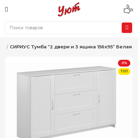
ая
СИРИУС Тумба “2 двери и 3 ящика 156х95” Белая
-5%
ТОП