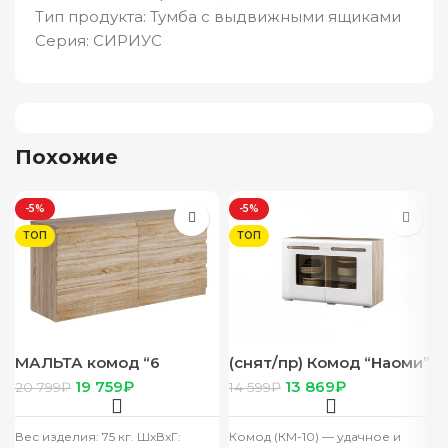
Тип продукта: Тумба с выдвижными ящиками
Серия: СИРИУС
Похожие
-5%
-5%
ТОП
ТОП
МАЛЬТА комод “6
(снят/пр) Комод “Наоми”
ящиков” 160х76 Сонома
КМ-10 дуб каньон/белый
19 759
₽
13 869
₽
20 799
₽
14 599
₽
глянец
Вес изделия: 75 кг. ШxВxГ:
Комод (КМ-10) — удачное и