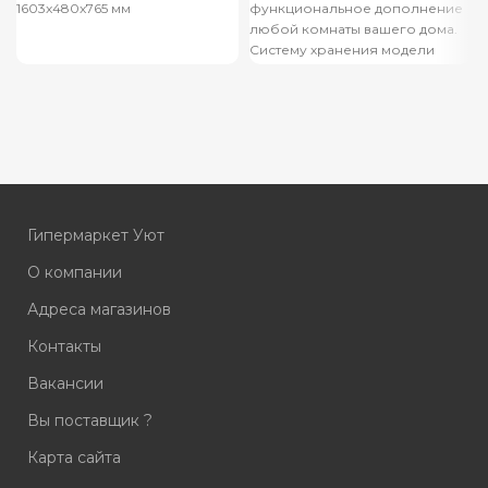
1603x480x765 мм
функциональное дополнение
любой комнаты вашего дома.
Систему хранения модели
образуют два полновыкатных
ящика на шариковых
Гипермаркет Уют
О компании
Адреса магазинов
Контакты
Вакансии
Вы поставщик ?
Карта сайта