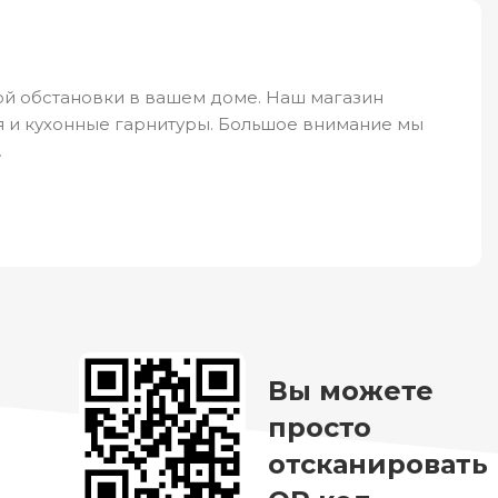
ной обстановки в вашем доме. Наш магазин
ья и кухонные гарнитуры. Большое внимание мы
.
шим клиентам выбрать именно то, что будет
плую атмосферу в вашем доме и принесет много
азницу - сэкономь».
Вы можете
просто
отсканировать