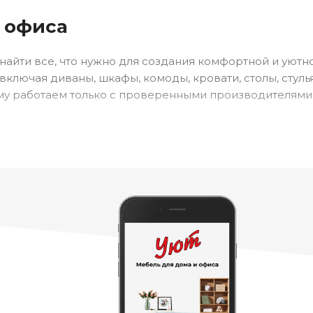
и офиса
е найти все, что нужно для создания комфортной и уют
ключая диваны, шкафы, комоды, кровати, столы, стул
му работаем только с проверенными производителями
е фильтры по цене, размеру и стилю, что помогает на
ям. Мы уверены, что наша мебель поможет создать те
м выгодным ценам, о чем вторит наш слоган: «Сравни р