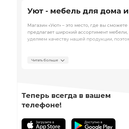
Уют - мебель для дома 
Магазин «Уют» – это место, где вы сможет
предлагает широкий ассортимент мебели, в
уделяем качеству нашей продукции, поэто
Все товары в нашем магазине имеют удобны
соответствовать их требованиям и желани
Читать больше
радости в вашу жизнь.
Вся мебель на сайте представлена по самы
Теперь всегда в вашем
телефоне!