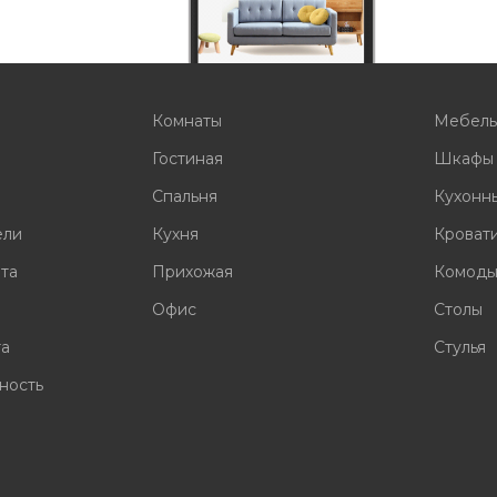
Комнаты
Мебел
Гостиная
Шкафы
Спальня
Кухонн
ели
Кухня
Кроват
ата
Прихожая
Комод
Офис
Столы
та
Стулья
ность