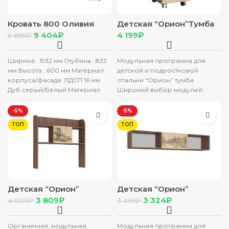
Кровать 800 Оливия
Детская “Орион”Тумба
(О81) серый дуб/белый
(ясень шимо/дуб
9 404
₽
₽
9 899
₽
сонома)
Ширина : 1932 мм Глубина : 832
Модульная программа для
мм Высота : 600 мм Материал
детской и подростковой
корпуса/фасада: ЛДСП 16 мм
спальни “Орион” тумба
Дуб серый/Белый Материал
Широкий выбор модулей:
функциональная кровать-
чердак, вместительные шафы и
-5%
-5%
пенал с выдвижными
ТОП
ТОП
Детская “Орион”
Детская “Орион”
Надстройка для стола
Навесная секция
3 809
₽
3 324
₽
4 009
₽
3 499
₽
(1050*1090*270) (ясень
(350*1940*270) (ясень
шимо/дуб сонома)
шимо/дуб сонома)
Органичная, модульная,
Модульная программа для