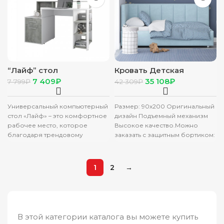
“Лайф” стол
Кровать Детская
компьютерный белый/
Корона”Quadra”(90х200,
7 409
₽
35 108
₽
7 799
₽
42 309
₽
метрополитан грей
велюр”Zizi”,025)+Ортоп.
основан.+Подъем.мех.+Н
астил бельев.отд
Универсальный компьютерный
Размер: 90х200 Оригинальный
стол «Лайф» – это комфортное
дизайн Подъемный механизм
рабочее место, которое
Высокое качество.Можно
благодаря трендовому
заказать с защитным бортиком:
сочетанию белого цвета с
Защитный бортик «Quadra»
декором «метрополитан грей»
Кровать с универсальной
делает
малой спинкой,
1
2
→
В этой категории каталога вы можете купить