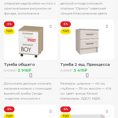
открытая надстройка на стол с
детской и подростковой
оригинальным рисунком на
спальни “Орион” навесная
фасаде, исполнена в
секция Классические цвета
современном эко стиле.
исполнения в сочетании с
Изготовлена из качественного
изображениями городов
-5%
-5%
ЛДСП,
мира, нанесенными
ТОП
ТОП
Тумба общего
Тумба 2 ящ. Принцесса
назначения “Сенди”
(ЦРК.ПРН.03) анкор
2 916
₽
3 419
₽
3 069
₽
3 599
₽
ТБ-07 сонома (мальчик)
белый
Дополнить детскую комнату
Размеры: ширина — 40 см,
мальчика можно с помощью
глубина — 35 см, высота — 41,6
выкатной тумбы Сенди.
см. Цвет: анкор белый
-изделие относится к
Материалы: ЛДСП, МДФ,
одноименной модульной
металлическая
серии, -модель выполнена из
-5%
-5%
ЛДСП,
ТОП
ТОП