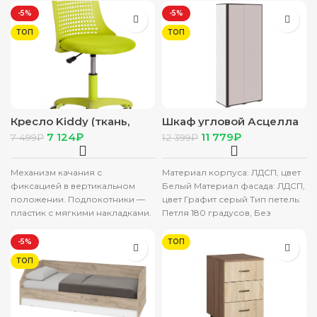
-5%
-5%
ТОП
ТОП
Кресло Kiddy (ткань,
Шкаф угловой Асцелла
салатовый)
белый/графит серый
7 124
₽
11 779
₽
7 499
₽
12 399
₽
Механизм качания с
Материал корпуса: ЛДСП, цвет
фиксацией в вертикальном
Белый Материал фасада: ЛДСП,
положении. Подлокотники —
цвет Графит серый Тип петель:
пластик с мягкими накладками.
Петля 180 градусов, Без
Крестовина и ролики —
доводчика «Boyard» /
пластик. Максимальная
-5%
ТОП
нагрузка
ТОП