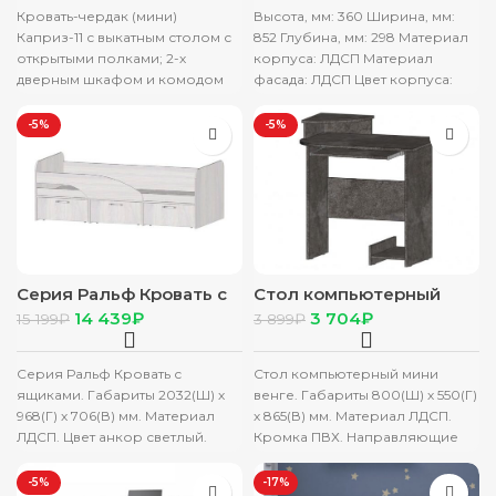
Кровать-чердак (мини)
Высота, мм: 360 Ширина, мм:
Каприз-11 с выкатным столом с
852 Глубина, мм: 298 Материал
открытыми полками; 2-х
корпуса: ЛДСП Материал
дверным шкафом и комодом
фасада: ЛДСП Цвет корпуса:
(рисунок Паутинка)
Ясень анкор светлый
Габаритные размеры, мм: 2134
-5%
-5%
Серия Ральф Кровать с
Стол компьютерный
ящиками
мини цемент темный
14 439
₽
3 704
₽
15 199
₽
3 899
₽
Серия Ральф Кровать с
Стол компьютерный мини
ящиками. Габариты 2032(Ш) х
венге. Габариты 800(Ш) х 550(Г)
968(Г) х 706(В) мм. Материал
х 865(В) мм. Материал ЛДСП.
ЛДСП. Цвет анкор светлый.
Кромка ПВХ. Направляющие
Кромка ПВХ. Универсальная
полного выдвижения.
-5%
-17%