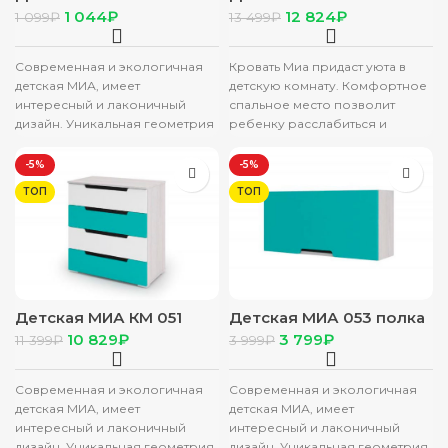
полка открытая
кровать (0,952х0,7х1,932)
1 044
₽
12 824
₽
1 099
₽
13 499
₽
(0,373х0,35х0,21) фасад
фасад МДФ МЕТ МАТ/
МДФ МЕТ МАТ/корпус
корпус АНКОР
АНКОР
Современная и экологичная
Кровать Миа придаст уюта в
детская МИА, имеет
детскую комнату. Комфортное
интересный и лаконичный
спальное место позволит
дизайн. Уникальная геометрия
ребенку расслабиться и
фрезерованных фасадов
набраться сил для новых
создает атмосферу ультра-
свершений. Высота,
-5%
-5%
современности и
ТОП
ТОП
минимализма. Детская
Детская МИА КМ 051
Детская МИА 053 полка
комод с ящиками
с дверкой
10 829
₽
3 799
₽
11 399
₽
3 999
₽
(0,804х0,856х0,45) фасад
0,746*0,35*0,226 бирюза
МДФ МЕТ МАТ/корпус
мет. МДФ Мет. мат/кор.
АНКОР
Анкор
Современная и экологичная
Современная и экологичная
детская МИА, имеет
детская МИА, имеет
интересный и лаконичный
интересный и лаконичный
дизайн. Уникальная геометрия
дизайн. Уникальная геометрия