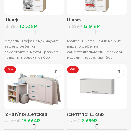
Шкаф
Шкаф
многофункциональный
многофункциональный
12 539
₽
12 919
₽
13 199
₽
13 599
₽
“Сенди” ШК-10 сонома
“Сенди” ШК-10 сонома
(девочка)
(мальчик)
Модель шкафа Сенди научит
Модель шкафа Сенди научит
вашего ребенка
вашего ребенка
самостоятельности. -размеры
самостоятельности. -размеры
изделия позволяют без
изделия позволяют без
помощи взрослого повесить
помощи взрослого повесить
вешалку с одеждой, сложить в
вешалку с одеждой, сложить в
-5%
-5%
ящики
ящики
(снят/пр) Детская
(снят/пр) Шкаф
кровать Каприз-11
настенный (850) с 1 дв.
19 664
₽
2 659
₽
20 699
₽
2 799
₽
(ЦРК.КПР.11) с рис.
Лило/Стич ясень анкор
св/белый