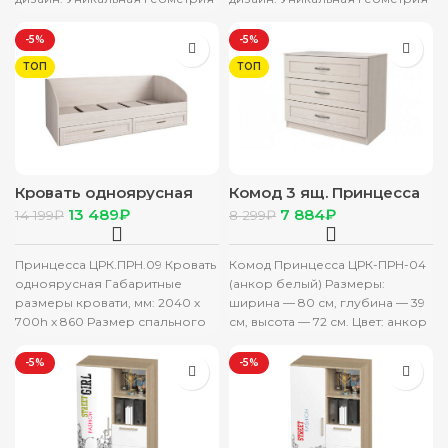
фрезерованных фасадов
фрезерованных фасадов
создает атмосферу ультра-
создает атмосферу ультра-
-5%
-5%
современности и
современности и
ТОП
ТОП
минимализма. Детская
минимализма. Детская
Кровать одноярусная
Комод 3 ящ. Принцесса
Принцесса (ЦРК.ПРН.09)
(ЦРК.ПРН.04) анкор
13 489
₽
7 884
₽
14 199
₽
8 299
₽
анкор белый
белый
Принцесса ЦРК.ПРН.09 Кровать
Комод Принцесса ЦРК-ПРН-04
одноярусная Габаритные
(анкор белый) Размеры:
размеры кровати, мм: 2040 х
ширина — 80 см, глубина — 39
700h х 860 Размер спального
см, высота — 72 см. Цвет: анкор
места, мм: 800 х 2000
-5%
-5%