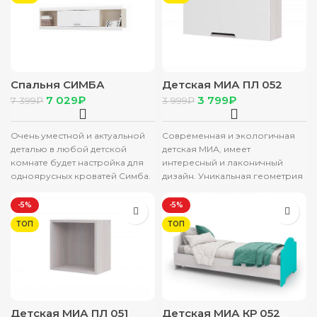
Спальня СИМБА
Детская МИА ПЛ 052
надстройка для
полка с дверкой
7 029
₽
3 799
₽
7 399
₽
3 999
₽
односпальной кровати
(0,746х0,35х0,226)
(1,942х0,478х0,266)
белый металлик фасад
фасад МДФ БЕЛЫЙ
МДФ МЕТ МАТ/корпус
Очень уместной и актуальной
Современная и экологичная
ГЛЯНЕЦ/корпус
АНКОР
деталью в любой детской
детская МИА, имеет
комнате будет настройка для
интересный и лаконичный
одноярусных кроватей Симба.
дизайн. Уникальная геометрия
Изготовлена из
фрезерованных фасадов
высококачественных и
создает атмосферу ультра-
-5%
-5%
добротных
современности и
ТОП
ТОП
минимализма. Детская
Детская МИА ПЛ 051
Детская МИА КР 052