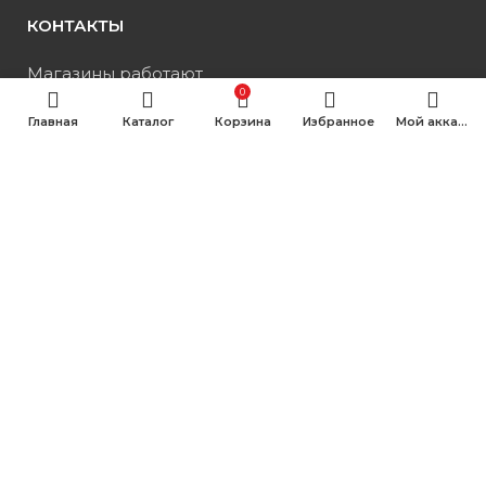
КОНТАКТЫ
Магазины работают
0
ежедневно: 09:00–19:00
Главная
Каталог
Корзина
Избранное
Мой аккаунт
Все вопросы по бесплатному номеру:
8 (988) 333-55-12
8 (800) 250-40-64 (Оставить отзыв)
© Уют, с 2018 по настоящее время