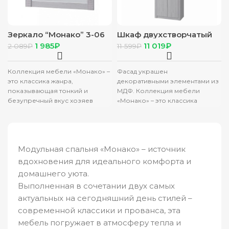
Зеркало “Монако” 3-06
Шкаф двухстворчатый
ясень белый/F12
“Монако” ШК-37 ясень
1 985
₽
11 019
₽
2 089
₽
11 599
₽
белый/F12
Коллекция мебели «Монако» –
Фасад украшен
это классика жанра,
декоративными элементами из
показывающая тонкий и
МДФ. Коллекция мебели
безупречный вкус хозяев
«Монако» – это классика
квартиры. Сдержанность и
жанра, показывающая тонкий
максимальная простота
и безупречный вкус хозяев
мебели очень
квартиры.
Модульная спальня «Монако» – источник
вдохновения для идеального комфорта и
домашнего уюта.
Выполненная в сочетании двух самых
актуальных на сегодняшний день стилей –
современной классики и прованса, эта
мебель погружает в атмосферу тепла и