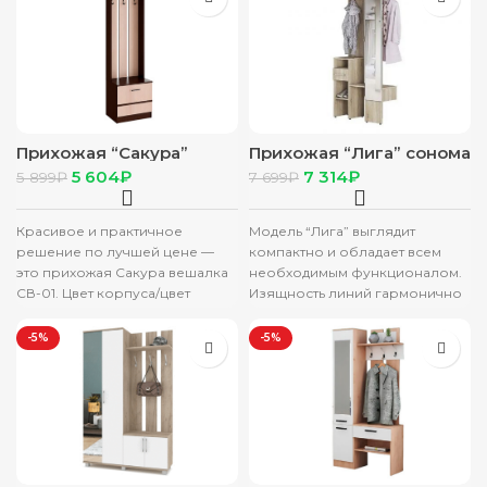
Прихожая “Сакура”
Прихожая “Лига” сонома
вешалка СВ-01 венге/
5 604
₽
7 314
₽
5 899
₽
7 699
₽
лоредо
Красивое и практичное
Модель “Лига” выглядит
решение по лучшей цене —
компактно и обладает всем
это прихожая Сакура вешалка
необходимым функционалом.
СВ-01. Цвет корпуса/цвет
Изящность линий гармонично
фасада: Венге/лоредо
сочетается с теплым оттенком
Ширина, мм 600
и фактурой дерева. Прихожая
-5%
-5%