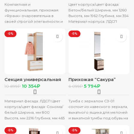
Компактная и
Цвет корпуса/цвет фасада:
функциональная, прихожая
Бетон/белый Ширина, мм 1260
«Франк» очаровательна в
Высота, мм 1962 Глубина, мм 354
своей строгой элегантности и
Материал корпуса: ЛДСП
традиционности. В ней есть
Универсальная сборка (на обе
все, что необходимо – зеркало
-5%
-5%
Секция универсальная
Прихожая “Сакура”
“Сакура” СУ-01 дуб
тумба с зеркалом СЗ-01
10 354
₽
5 794
₽
10 899
₽
6 099
₽
сонома/белый
венге/лоредо
Материал фасада: ЛДСП Цвет
Тумба с зеркалом СЗ-01
корпуса/цвет фасада: Сонома/
состоит из навесного зеркала,
белый Ширина, мм 800
выкатного ящика для мелочей
Высота, мм 2216 Глубина, мм 465
и выкатной тумбы под обувь на
Материал корпуса: ЛДСП
роликовых направляющих.
Универсальная
-5%
-5%