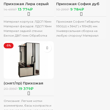
Прихожая Лира серый
Прихожая София дуб
дуб/белый
вотан/белый
13 774
₽
9 784
₽
14 499
₽
10 299
₽
Материал корпуса: ЛДСП 16мм
Прихожая София Габариты
Материал фасадов: ЛДСП 16мм
950(Ш) х 364(Г) х 1954(В) мм.
Материал задней стенки:
Универсальная сборка на
Белое ДВП 4мм Обработка
любую сторону! Материал
зеркала: Еврокромка
ЛДСП. Кромка ПВХ. Зеркало с
Кромочный материал: ПВХ
-5%
(снят/пр) Прихожая
“Лира-NEW ” венге/
19 379
₽
20 399
₽
лоредо
Описание: Легкие нотки
асимметрии, басы контраста и