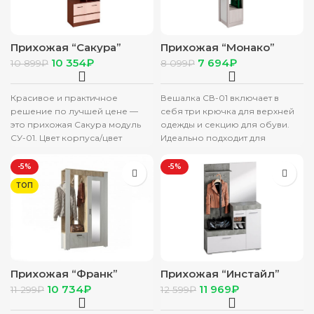
Прихожая “Сакура”
Прихожая “Монако”
модуль универсальный
вешалка ВШ-05 ясень
10 354
₽
7 694
₽
10 899
₽
8 099
₽
СУ-01 венге/лоредо
белый
Красивое и практичное
Вешалка СВ-01 включает в
решение по лучшей цене —
себя три крючка для верхней
это прихожая Сакура модуль
одежды и секцию для обуви.
СУ-01. Цвет корпуса/цвет
Идеально подходит для
фасада: Венге/лоредо
компактной прихожей.
Ширина, мм 800
Материал
-5%
-5%
ТОП
Прихожая “Франк”
Прихожая “Инстайл”
крафт/ясень белый
бетон/белый
10 734
₽
11 969
₽
11 299
₽
12 599
₽