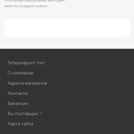
основная зеркальная мелодия
вместе создают новое
гармоничное звучание среди
мебели для прихожих. С
Гипермаркет Уют
О компании
Адреса магазинов
Контакты
Вакансии
Вы поставщик ?
Карта сайта