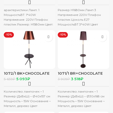
арактеристики Ламп: 1
Размер H1680мм Ламп 3
МощностьВТ: 1*40W
Напряжение 220V Плафон
Напряжение: 220V Плафон:
пластик Цоколь Е27
пластик Размер: H1580мм Цвет:
МощностьВТ 3*40W Цвет
белый Цоколь: Е27
Черный+белый
-10%
-10%
1072/1 BK+CHOCOLATE
1071/1 BR+CHOCOLATE
220V 15W E27 Торшер
220V 15W E27 Торшер
5 093
₽
3 518
₽
5 659
₽
3 909
₽
Количество лампочек – 1
Количество лампочек – 1
Размер (ДхВхШ) – Ø40х157 см
Размер (ДхВхШ) – Ø30х168 см
Мощность – 15W Основание –
Мощность – 15W Основание –
Металл, дерево Цвет
Металл, дерево Цвет
основания – Черный
основания – Коричневый