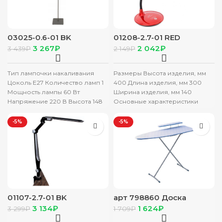
03025-0.6-01 BK
01208-2.7-01 RED
светильник напольный
светильник настольный
3 267
₽
2 042
₽
3 439
₽
2 149
₽
Тип лампочки накаливания
Размеры Высота изделия, мм
Цоколь Е27 Количество ламп 1
400 Длина изделия, мм 300
Мощность лампы 60 Вт
Ширина изделия, мм 140
Напряжение 220 В Высота 148
Основные характеристики
см Диаметр 37
Производитель Reluce
Материал основания металл/
-5%
-5%
пластик
01107-2.7-01 BK
арт 798860 Доска
светильник настольный
гладильная Nika «Лина
3 134
₽
1 624
₽
3 299
₽
1 709
₽
4», 112×34,5 см,