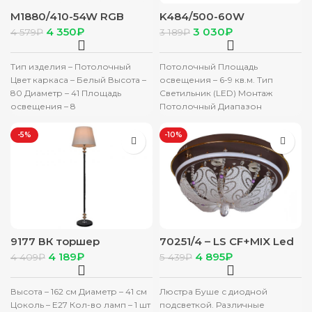
M1880/410-54W RGB
K484/500-60W
4 350
₽
3 030
₽
4 579
₽
3 189
₽
Тип изделия – Потолочный
Потолочный Площадь
Цвет каркаса – Белый Высота –
освещения – 6-9 кв.м. Тип
80 Диаметр – 41 Площадь
Светильник (LED) Монтаж
освещения – 8
Потолочный Диапазон
Дополнительные функции
рабочего напряжения 210-
240В Номинальное
-5%
-10%
напряжение 220В Мощность
60Вт
9177 ВК торшер
70251/4 – LS CF+MIX Led
люстра
4 189
₽
4 895
₽
4 409
₽
5 439
₽
Высота – 162 см Диаметр – 41 см
Люстра Буше с диодной
Цоколь – Е27 Кол-во ламп – 1 шт
подсветкой. Различные