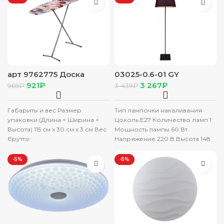
Длина: 43
зазор между фасадами ящиков
и
арт 9762775 Доска
03025-0.6-01 GY
гладильная «Girls»,
светильник напольный
921
₽
3 267
₽
969
₽
3 439
₽
106×29 см,
Габариты и вес Размер
Тип лампочки накаливания
упаковки (Длина × Ширина ×
Цоколь Е27 Количество ламп 1
Высота) 115 см х 30 см х 3 см Вес
Мощность лампы 60 Вт
брутто:
Напряжение 220 В Высота 148
см Диаметр 37
-5%
-5%