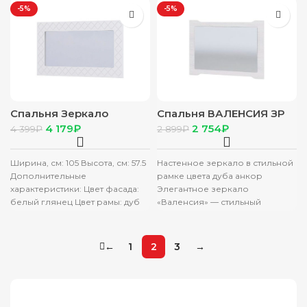
-5%
-5%
Спальня Зеркало
Спальня ВАЛЕНСИЯ ЗР
Сальма ЗР 021 (1050х575)
011 зеркало
4 179
₽
2 754
₽
4 399
₽
2 899
₽
фасад МДФ БЕЛЫЙ
(0,9х0,6х0,02) АНКОР
ГЛЯНЕЦ/корпус АНКОР
Ширина, см: 105 Высота, см: 57.5
Настенное зеркало в стильной
Дополнительные
рамке цвета дуба анкор
характеристики: Цвет фасада:
Элегантное зеркало
белый глянец Цвет рамы: дуб
«Валенсия» — стильный
анкор / белый глянец
вариант для квартиры.
Материал
Обрамленное светлой рамой,
оно
←
1
2
3
→