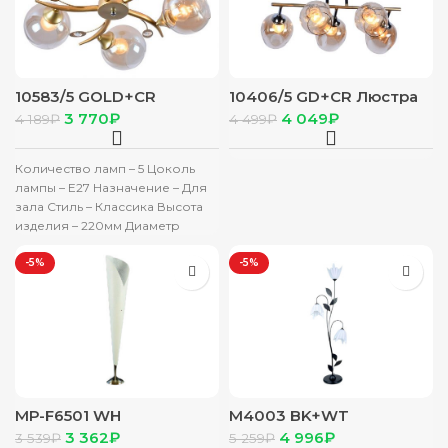
10583/5 GOLD+CR
10406/5 GD+CR Люстра
Люстра Е27*60Вт
Е27*60Вт
3 770
₽
4 049
₽
4 189
₽
4 499
₽
Количество ламп – 5 Цоколь
лампы – E27 Назначение – Для
зала Стиль – Классика Высота
изделия – 220мм Диаметр
-5%
-5%
МР-F6501 WH
М4003 BK+WT
светильник напольный
светильник напольный
3 362
₽
4 996
₽
3 539
₽
5 259
₽