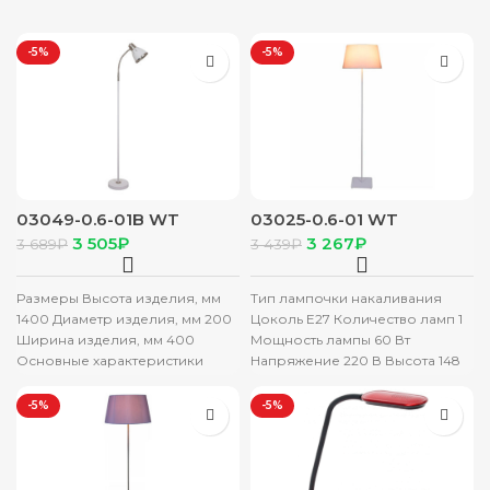
-5%
-5%
03049-0.6-01B WT
03025-0.6-01 WT
светильник напольный
светильник напольный
3 505
₽
3 267
₽
3 689
₽
3 439
₽
Размеры Высота изделия, мм
Тип лампочки накаливания
1400 Диаметр изделия, мм 200
Цоколь Е27 Количество ламп 1
Ширина изделия, мм 400
Мощность лампы 60 Вт
Основные характеристики
Напряжение 220 В Высота 148
Производитель Reluce
см Диаметр 37
Материал основания металл
-5%
-5%