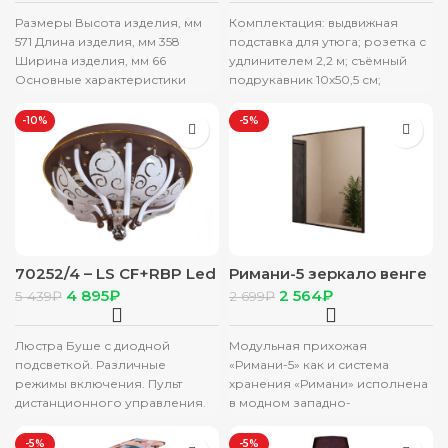
Размеры Высота изделия, мм
Комплектация: выдвижная
571 Длина изделия, мм 358
подставка для утюга; розетка с
Ширина изделия, мм 66
удлинителем 2,2 м; съёмный
Основные характеристики
подрукавник 10х50,5 см;
Производитель Reluce
хлопковый чехол.
Материал основания пластик
-10%
-5%
70252/4 – LS CF+RBP Led
Римани-5 зеркало венге
люстра
4 895
₽
2 564
₽
5 439
₽
2 699
₽
Люстра Буше с диодной
Модульная прихожая
подсветкой. Различные
«Римани-5» как и система
режимы включения. Пульт
хранения «Римани» исполнена
дистанционного управления.
в модном западно-
Каркас металл. Декоративные
европейском стиле.
элементы стекло и пластик.
Подчеркнуто увеличенный
-5%
-5%