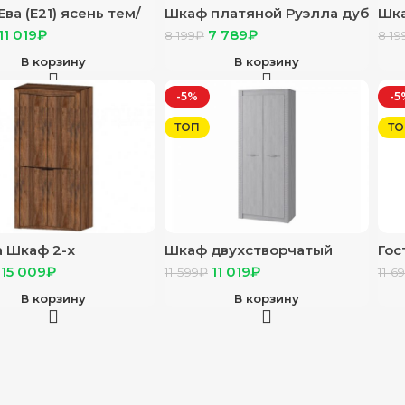
ва (Е21) ясень тем/
Шкаф платяной Руэлла дуб
Шка
золотой/графит серый
зол
11 019
₽
7 789
₽
8 199
₽
8 19
В корзину
В корзину
-5%
-5
ТОП
ТО
а Шкаф 2-х
Шкаф двухстворчатый
Гос
чатый дуб самдал
“Монако” ШК-37 ясень
шка
15 009
₽
11 019
₽
11 599
₽
11 6
белый/F12
(0,
МД
В корзину
В корзину
ГЛ
СО