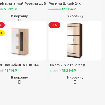
ф платяной Руэлла дуб
Регина Шкаф 2-х
отой/белый
створчатый анкор светлый
7 789
₽
13 584
₽
9
₽
14 299
₽
В корзину
В корзину
%
-5%
П
тиная АФИНА ШК 114
Шкаф 2-х ств. с зер.
ф-витрина
“Сакура” венге/лоредо
11 114
₽
15 294
₽
99
₽
16 099
₽
8х1,336х0,465) фасад
Ф БЕЛЫЙ
В корзину
В корзину
ЯНЕЦ_СОНОМА/корпус
НОМА