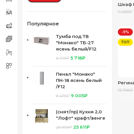
Шкаф Е
св
11 599
₽
Популярное
-5%
Тумба под ТВ
ТОП
"Монако" ТБ-27
ясень белый/F12
5 718
₽
6 019
₽
Пенал "Монако"
ПН-18 ясень белый
Регин
/F12
створ
15 799
₽
9 005
₽
9 479
₽
(снят/пр) Кухня 2,0
"Лофт" крафт/венге
25 611
₽
26 959
₽