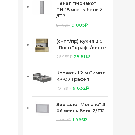
Пенал "Монако"
ПН-18 ясень белый
/F12
9 005
₽
9 479
₽
(снят/пр) Кухня 2,0
"Лофт" крафт/венге
25 611
₽
26 959
₽
Кровать 1,2 м Симпл
КР-07 Графит
9 632
₽
10 139
₽
Зеркало "Монако" 3-
06 ясень белый/F12
1 985
₽
2 089
₽