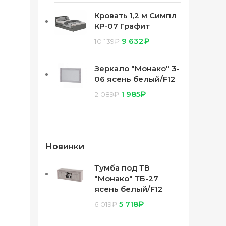
Кровать 1,2 м Симпл
КР-07 Графит
9 632
₽
10 139
₽
Зеркало "Монако" 3-
06 ясень белый/F12
1 985
₽
2 089
₽
Новинки
Тумба под ТВ
"Монако" ТБ-27
ясень белый/F12
5 718
₽
6 019
₽