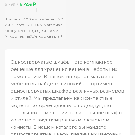
св/тем
6 459
₽
6 799
₽
Ширина : 400 мм Глубина : 520
мм Высота : 2100 мм Материал
корпуса/фасада:ЛДСП 16 мм
Анкор темный/Анкор светлый
Ручки:
Одностворчатые шкафы - это компактное
решение для хранения вещей в небольших
помещениях. В нашем интернет-магазине
мебели вы найдете широкий ассортимент
одностворчатых шкафов различных размеров
и стилей. Мы предлагаем как компактные
модели, которые идеально подойдут для
небольших помещений, так и большие шкафы,
которые станут центральным элементом
комнаты. В нашем каталоге вы найдете
одностворчатые шкафы различных цветовых