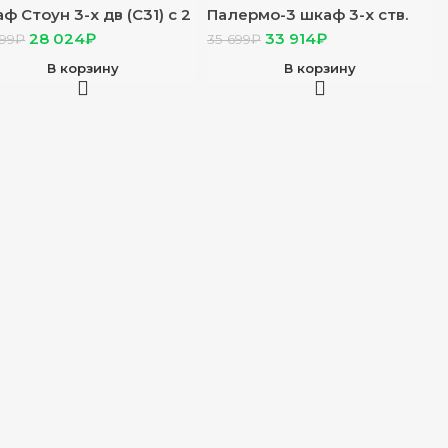
ф Стоун 3-х дв (С31) с 2
Палермо-3 шкаф 3-х ств.
нгами серый дуб/
ясень шимо светлый/МДФ
28 024
₽
33 914
₽
499
₽
35 699
₽
лый
белый глянец
В корзину
В корзину