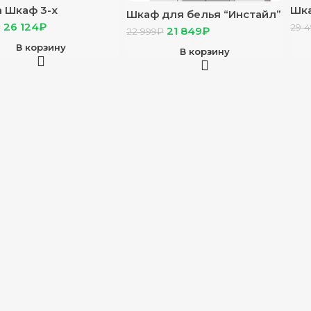
а Шкаф 3-х
Шка
Шкаф для белья “Инстайл”
чатый дуб самдал
шта
26 124
₽
ШК-31 бетон/белый
₽
29 
21 849
₽
22 999
₽
бе
В корзину
В корзину