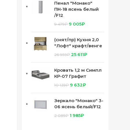
Пенал "Монако"
ПН-18 ясень белый
/F12
9 005
₽
9 479
₽
(снят/пр) Кухня 2,0
"Лофт" крафт/венге
25 611
₽
26 959
₽
Кровать 1,2 м Симпл
КР-07 Графит
9 632
₽
10 139
₽
Зеркало "Монако" 3-
06 ясень белый/F12
1 985
₽
2 089
₽