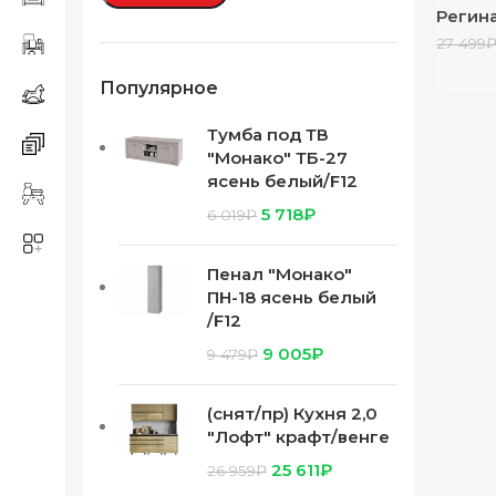
Регин
створ
27 499
Популярное
Тумба под ТВ
"Монако" ТБ-27
ясень белый/F12
5 718
₽
6 019
₽
Пенал "Монако"
ПН-18 ясень белый
/F12
9 005
₽
9 479
₽
(снят/пр) Кухня 2,0
"Лофт" крафт/венге
25 611
₽
26 959
₽