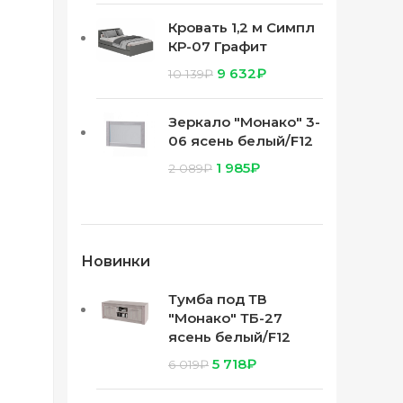
Кровать 1,2 м Симпл
КР-07 Графит
9 632
₽
10 139
₽
Зеркало "Монако" 3-
06 ясень белый/F12
1 985
₽
2 089
₽
Новинки
Тумба под ТВ
"Монако" ТБ-27
ясень белый/F12
5 718
₽
6 019
₽