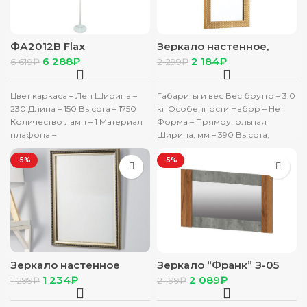
ФА2012B Flax
Зеркало настенное,
светильник напольный
прямоугольное золото
6 288
₽
2 184
₽
6 619
₽
2 299
₽
39x69x1,8см 7547986
Цвет каркаса – Лен Ширина –
Габариты и вес Вес брутто – 3.0
230 Длина – 150 Высота – 1750
кг Особенности Набор – Нет
Количество ламп – 1 Материал
Форма – Прямоугольная
плафона –
Ширина, мм – 390 Высота,
-5%
-5%
Зеркало настенное
Зеркало “Франк” З-05
«Арабеска», серебро,
крафт/бетон
1 234
₽
2 089
₽
1 299
₽
2 199
₽
40×50 см, рама пластик,
30 мм 3393413