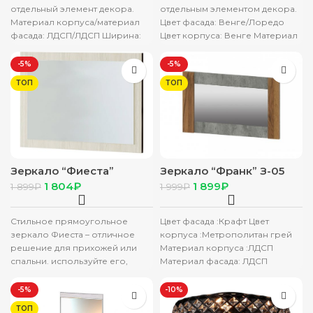
отдельный элемент декора.
отдельным элементом декора.
Материал корпуса/материал
Цвет фасада: Венге/Лоредо
фасада: ЛДСП/ЛДСП Ширина:
Цвет корпуса: Венге Материал
800 Высота: 600
корпуса/материал фасада:
ЛДСП/ЛДСП Ширина, мм: 800
-5%
-5%
ТОП
ТОП
Зеркало “Фиеста”
Зеркало “Франк” З-05
венге/лоредо
крафт/метрополитан
1 804
₽
1 899
₽
1 899
₽
1 999
₽
грей
Стильное прямоугольное
Цвет фасада :Крафт Цвет
зеркало Фиеста – отличное
корпуса :Метрополитан грей
решение для прихожей или
Материал корпуса :ЛДСП
спальни. используйте его,
Материал фасада: ЛДСП
чтобы расширить
Ширина, мм: 1000 Высота, мм:
пространство и добавить света
600 Глубина,
-5%
-10%
в
ТОП