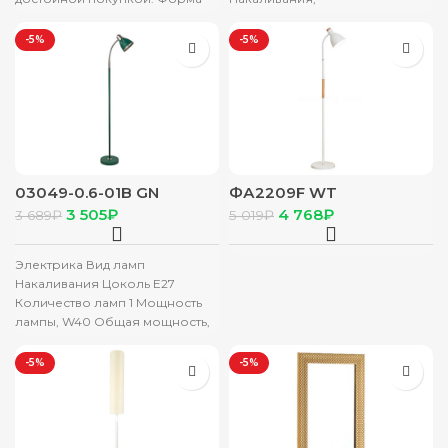
зеркала: прямоугольная
Энергосберегающая
Форма рамы: прямоугольная
Количество ламп: 2 Цвет:
-5%
-5%
03049-0.6-01B GN
ФА2209F WT
светильник напольный
светильник напольный
3 505
₽
4 768
₽
3 689
₽
5 019
₽
Электрика Вид ламп
Накаливания Цоколь E27
Количество ламп 1 Мощность
лампы, W40 Общая мощность,
W40 Произведение мощности
одной рекомендованной
-5%
-5%
лампы