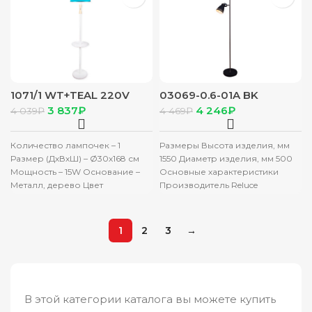
1071/1 WT+TEAL 220V
03069-0.6-01A BK
15W E27 Торшер
светильник напольный
3 837
₽
4 246
₽
4 039
₽
4 469
₽
Количество лампочек – 1
Размеры Высота изделия, мм
Размер (ДхВхШ) – Ø30х168 см
1550 Диаметр изделия, мм 500
Мощность – 15W Основание –
Основные характеристики
Металл, дерево Цвет
Производитель Reluce
основания – Белый
Максимальная мощность
лампы, Вт 60W Материал
основания
1
2
3
→
В этой категории каталога вы можете купить