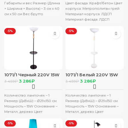
Габариты и вес Размер (Длина
Цвет фасада :Крафт/бетон Цвет
× Ширина × Высота) – 3 см х 40
корпуса :Метрополитан грей
см х 50 см Вес брутто
Материал корпуса :ЛДСП
Материал фасада: ЛДСП
Ширина, мм: 1000 Высота, мм:
600 Глубина,
-5%
-5%
1071/1 Черный 220V 15W
1071/1 Белый 220V 15W
E27 Торшер
E27 Торшер
3 286
₽
3 286
₽
3 459
₽
3 459
₽
Количество лампочек – 1
Количество лампочек – 1
Размер (ДхВхШ) – Ø29х150 см
Размер (ДхВхШ) – Ø29х150 см
Мощность – 15W Основание –
Мощность – 15W Основание –
Металл, дерево Цвет
Металл, дерево Цвет
основания – Черный
основания – Белый
-5%
-5%