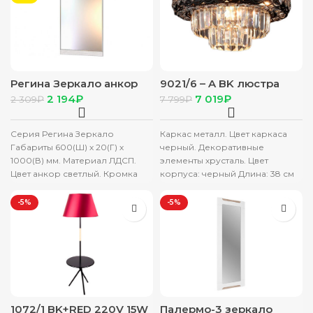
Регина Зеркало анкор
9021/6 – A BK люстра
светлый
2 194
₽
7 019
₽
2 309
₽
7 799
₽
Серия Регина Зеркало
Каркас металл. Цвет каркаса
Габариты 600(Ш) х 20(Г) х
черный. Декоративные
1000(В) мм. Материал ЛДСП.
элементы хрусталь. Цвет
Цвет анкор светлый. Кромка
корпуса: черный Длина: 38 см
ПВХ.
Ширина: 38 см Высота: 24 см
-5%
-5%
1072/1 BK+RED 220V 15W
Палермо-3 зеркало