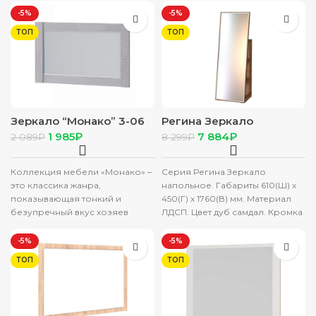
-5%
-5%
ТОП
ТОП
Зеркало “Монако” 3-06
Регина Зеркало
ясень белый/F12
напольное дуб самдал
1 985
₽
7 884
₽
2 089
₽
8 299
₽
Коллекция мебели «Монако» –
Серия Регина Зеркало
это классика жанра,
напольное. Габариты 610(Ш) х
показывающая тонкий и
450(Г) х 1760(В) мм. Материал
безупречный вкус хозяев
ЛДСП. Цвет дуб самдал. Кромка
квартиры. Сдержанность и
ПВХ. Функциональное зеркало
максимальная простота
-5%
-5%
мебели очень
ТОП
ТОП