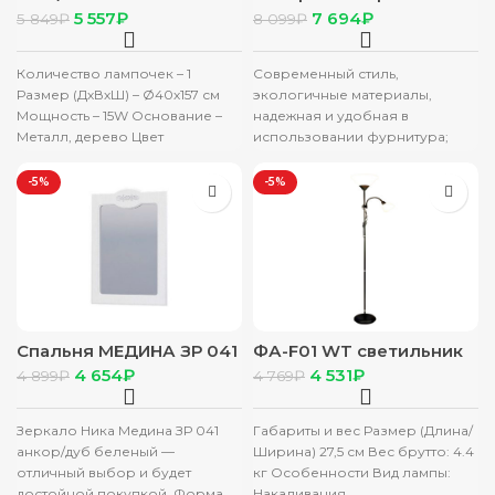
E27 Торшер
ростовое ясень шимо
5 557
₽
7 694
₽
5 849
₽
8 099
₽
светлый/МДФ белый
глянец
Количество лампочек – 1
Современный стиль,
Размер (ДхВхШ) – Ø40х157 см
экологичные материалы,
Мощность – 15W Основание –
надежная и удобная в
Металл, дерево Цвет
использовании фурнитура;
основания – Черный
Разнообразие элементов
набора позволяет
-5%
-5%
удовлетворить пожелания
самых взыскательных
покупателей; Плавные
Спальня МЕДИНА ЗР 041
ФА-F01 WT светильник
зеркало (0,8х0,59х0,02)
напольный
4 654
₽
4 531
₽
4 899
₽
4 769
₽
фасад МДФ ДУБ БЕЛЫЙ/
корпус АНКОР
Зеркало Ника Медина ЗР 041
Габариты и вес Размер (Длина/
анкор/дуб беленый —
Ширина) 27,5 см Вес брутто: 4.4
отличный выбор и будет
кг Особенности Вид лампы:
достойной покупкой. Форма
Накаливания,