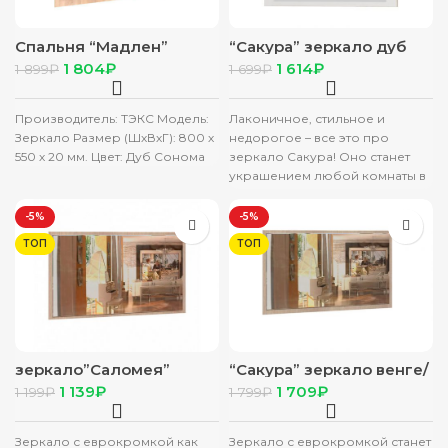
Спальня “Мадлен”
“Сакура” зеркало дуб
Зеркало (550*800*20)
сонома/белый
1 804
₽
1 614
₽
1 899
₽
1 699
₽
(дуб сонома)
Производитель: ТЭКС Модель:
Лаконичное, стильное и
Зеркало Размер (ШхВхГ): 800 х
недорогое – все это про
550 х 20 мм. Цвет: Дуб Сонома
зеркало Сакура! Оно станет
украшением любой комнаты в
вашей квартире. Зеркало
можно
-5%
-5%
ТОП
ТОП
зеркало”Саломея”
“Сакура” зеркало венге/
венге/лоредо
лоредо
1 139
₽
1 709
₽
1 199
₽
1 799
₽
Зеркало с еврокромкой как
Зеркало с еврокромкой станет